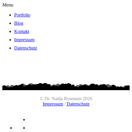
Menu
Portfolio
Blog
Kontakt
Impressum
Datenschutz
think.work.different
Mindfulness und eine neue Bewusstseins-Kultur in Alltag und
Business
© Dr. Nadja Rosmann 2026
Impressum
/
Datenschutz