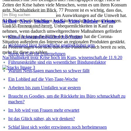
Zeiten der Krise haben viele Menschen, wenn es um ihren Konsum
geht, Nachhaltigkeit im Blick. 77 Prozent ist es wichtig, dass das,
was sie kaufen, keine negativen Auswirkungen auf die Umwelt hat.
64 Prozent berücksichtigen bei Käufen mögliche Auswirkungen.
Artikel
News
Studien
Audio
Video
Bücher
Events
Und 55 Prozent sind bereit, Unbequemlichkeiten in Kauf zu
Weitere Beiträge im Blog
nehmen, wenn dadurch umweltgerechtere Maßnahmen gefördert
werden. Für knapp die Hälfte der Befragten hat die Corona-
Klima-Angst und möglicher Job-Verlust
Situation außerdem das Interesse an regionalen Produkten gestärkt.
Wohlstand lässt Jugendliche unglücklicher sein
44 Prozent sagen von sich, durch die Pandemie auch bereit zu sein,
mehr für diese zu zahlen.
Stress ist Gift für Unternehmen
Nachhaltigkeit trotz Krise hoch im Kurs, wissenschaft.de 11.9.20
Führungskräfte sind ein wesentlicher Bindungsfaktor
Warum Nein-sagen manchen so schwer fällt
Ein Loblied auf die Vier-Tage-Woche
Arbeiten bis zum Umfallen war gestern
Braucht es Goodies, um die Rückkehr ins Büro schmackhaft zu
machen?
Im Job wird von Frauen mehr erwartet
Ist das Glück näher, als wir denken?
Schlaf lässt sich weder erzwingen noch herbeimessen